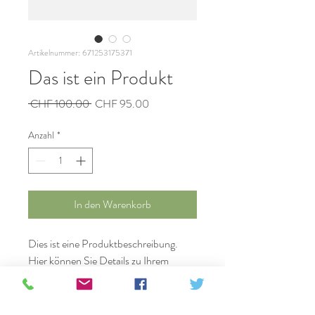
Artikelnummer: 671253175371
Das ist ein Produkt
Standardpreis
Sale-
 CHF 100.00 
CHF 95.00
Preis
Anzahl
*
In den Warenkorb
Dies ist eine Produktbeschreibung. 
Hier können Sie Details zu Ihrem 
Produkt hinzufügen - z. B. 
Informationen zu Größen und 
Materialien sowie allgemeine Pflege- 